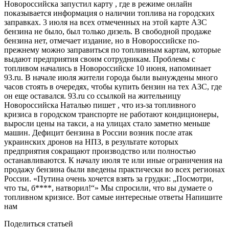
Новороссийска запустил карту , где в режиме онлайн
показывается информация о наличии топлива на городских
заправках. 3 июля на всех отмеченных на этой карте АЗС
бензина не было, был только дизель. В свободной продаже
бензина нет, отмечает издание, но в Новороссийске по-
прежнему можно заправиться по топливным картам, которые
выдают предприятия своим сотрудникам. Проблемы с
топливом начались в Новороссийске 10 июня, напоминает
93.ru. В начале июля жители города были вынуждены много
часов стоять в очередях, чтобы купить бензин на тех АЗС, где
он еще оставался. 93.ru со ссылкой на жительницу
Новороссийска Наталью пишет , что из-за топливного
кризиса в городском транспорте не работают кондиционеры,
выросли цены на такси, а на улицах стало заметно меньше
машин. Дефицит бензина в России возник после атак
украинских дронов на НПЗ, в результате которых
предприятия сокращают производство или полностью
останавливаются. К началу июля те или иные ограничения на
продажу бензина были введены практически во всех регионах
России. «Путина очень хочется взять за грудки: „Посмотри,
что ты, б****, натворил!“» Мы спросили, что вы думаете о
топливном кризисе. Вот самые интересные ответы Напишите
нам
Поделиться статьей