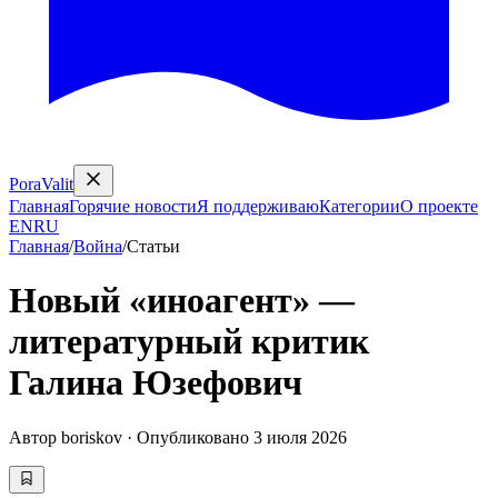
PoraValit
Главная
Горячие новости
Я поддерживаю
Категории
О проекте
EN
RU
Главная
/
Война
/
Статьи
Новый «иноагент» —
литературный критик
Галина Юзефович
Автор
boriskov
·
Опубликовано
3 июля 2026