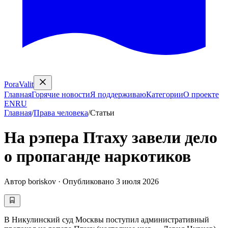
PoraValit
Главная
Горячие новости
Я поддерживаю
Категории
О проекте
EN
RU
Главная
/
Права человека
/
Статьи
На рэпера Птаху завели дело
о пропаганде наркотиков
Автор
boriskov
·
Опубликовано
3 июля 2026
В Никулинский суд Москвы поступил административный