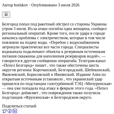
Автор
boriskov
·
Опубликовано
3 июля 2026
Белгород попал под ракетный обстрел со стороны Украины
утром 3 июля. Из-за атаки погибла одна женщина, сообщил
региональный оперштаб. Кроме того, после удара в городе
начались проблемы с электричеством, которые в том числе
повлияли на подачу воды. «Перебои с водоснабжением
затронули практически все части города. Специалисты
водоканала подключают объекты к резервным источникам
питания скважины для наполнения резервуаров водой», —
говорится в другом сообщении оперштаба. Телеграм-канал
«Пепел Белгород» пишет , что также обесточены шесть
округов региона: Корочанский, Белгородский, Шебекинский,
Яковлевский, Борисовский и Ивнянский. Издание Astra по
открытым источникам установило , что украинский удар
пришелся по подстанции газотурбинной ТЭЦ «Мичуринская»
— она уже попадала под атаку в феврале этого года. «Пепел
Белгород» добавляет , что повреждения также получила
подстанция «Фрунзенская» в Белгородском округе.
Поделиться статьей