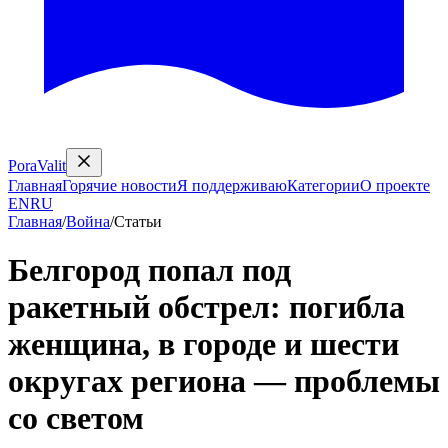
PoraValit
Главная
Горячие новости
Я поддерживаю
Категории
О проекте
EN
RU
Главная
/
Война
/
Статьи
Белгород попал под
ракетный обстрел: погибла
женщина, в городе и шести
округах региона — проблемы
со светом