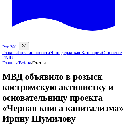
PoraValit
Главная
Горячие новости
Я поддерживаю
Категории
О проекте
EN
RU
Главная
/
Война
/
Статьи
МВД объявило в розыск
костромскую активистку и
основательницу проекта
«Черная книга капитализма»
Ирину Шумилову