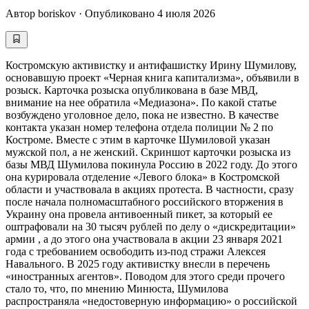
Автор
boriskov
·
Опубликовано
4 июля 2026
Костромскую активистку и антифашистку Ирину Шумилову,
основавшую проект «Черная книга капитализма», объявили в
розыск. Карточка розыска опубликована в базе МВД,
внимание на нее обратила «Медиазона». По какой статье
возбуждено уголовное дело, пока не известно. В качестве
контакта указан номер телефона отдела полиции № 2 по
Костроме. Вместе с этим в карточке Шумиловой указан
мужской пол, а не женский. Скриншот карточки розыска из
базы МВД Шумилова покинула Россию в 2022 году. До этого
она курировала отделение «Левого блока» в Костромской
области и участвовала в акциях протеста. В частности, сразу
после начала полномасштабного российского вторжения в
Украину она провела антивоенный пикет, за который ее
оштрафовали на 30 тысяч рублей по делу о «дискредитации»
армии , а до этого она участвовала в акции 23 января 2021
года с требованием освободить из-под стражи Алексея
Навального. В 2025 году активистку внесли в перечень
«иностранных агентов». Поводом для этого среди прочего
стало то, что, по мнению Минюста, Шумилова
распространяла «недостоверную информацию» о российской