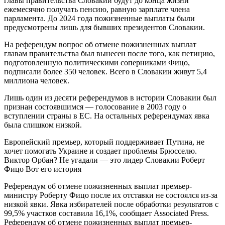
главы правительства Словакии будут до конца жизни
ежемесячно получать пенсию, равную зарплате члена
парламента. До 2024 года пожизненные выплаты были
предусмотрены лишь для бывших президентов Словакии.
На референдум вопрос об отмене пожизненных выплат
главам правительства был вынесен после того, как петицию,
подготовленную политическими соперниками Фицо,
подписали более 350 человек. Всего в Словакии живут 5,4
миллиона человек.
Лишь один из десяти референдумов в истории Словакии был
признан состоявшимся — голосование в 2003 году о
вступлении страны в ЕС. На остальных референдумах явка
была слишком низкой.
Европейский премьер, который поддерживает Путина, не
хочет помогать Украине и создает проблемы Брюсселю.
Виктор Орбан? Не угадали — это лидер Словакии Роберт
Фицо Вот его история
Референдум об отмене пожизненных выплат премьер-
министру Роберту Фицо после их отставки не состоялся из-за
низкой явки. Явка избирателей после обработки результатов с
99,5% участков составила 16,1%, сообщает Associated Press.
Референдум об отмене пожизненных выплат премьер-