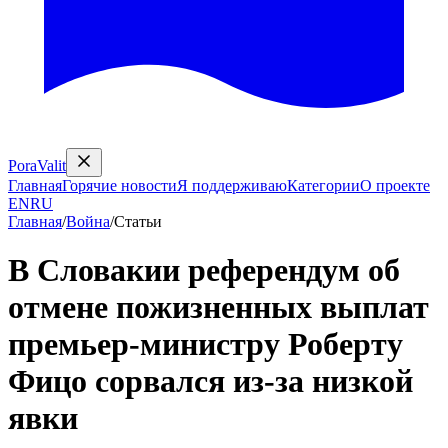
PoraValit
Главная
Горячие новости
Я поддерживаю
Категории
О проекте
EN
RU
Главная
/
Война
/
Статьи
В Словакии референдум об
отмене пожизненных выплат
премьер-министру Роберту
Фицо сорвался из-за низкой
явки