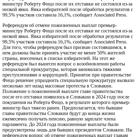
министру Роберту Фицо после их отставки не состоялся из-за
низкой явки. Явка избирателей после обработки результатов с
99,5% участков составила 16,1%, сообщает Associated Press.
Референдум об отмене пожизненных выплат премьер-
министру Роберту Фицо после их отставки не состоялся из-за
низкой явки. Явка избирателей после обработки результатов с
99,5% участков составила 16,1%, сообщает Associated Press.
Для того, чтобы референдум был признан состоявшимся, в
нем должны были принять участие не менее 50% жителей
страны, внесенных в списки избирателей. На этот же
референдум был вынесен вопрос о возобновлении работы
специальной прокуратуры, которая занималась тяжкими
преступлениями и коррупцией. Принятое при правительстве
Фицо решение упразднить специальную прокуратуру вызвало
несколько лет назад массовые протесты в Словакии.
Положение о пожизненной выплате главе правительства
после его отставки появилось в Словакии в 2024 году после
покушения на Роберта Фицо, в результате которого премьер-
министр был тяжело ранен. Предполагается, что бывшие
главы правительства Словакии будут до конца жизни
ежемесячно получать пенсию, равную зарплате члена
парламента. До 2024 года пожизненные выплаты были
предусмотрены лишь для бывших президентов Словакии. На
референдум вопрос об отмене пожизненных выплат главам