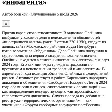
«иноагента»
Автор
boriskov
·
Опубликовано
5 июля 2026
Против карельского этноактивиста Владислава Олейника
возбудили уголовное дело о неисполнении обязанностей
«иностранного агента» (часть 2 статьи 330.1 УК), следует из
данных сайта Московского районного суда Петербурга,
которые заметила «Медиазона». Дело Олейника поступило в
суд 30 июня, дата первого заседания пока не назначена.
Олейник находится в списке «иностранных агентов» с января
2024 года. Его как минимум трижды штрафовали по
протоколам о неисполнении требований к «иноагентам». В
апреле 2025 года полиция объявила Олейника в федеральный
розыск. Активист участвует в работе Карельского народного
движения и объединения «Свободное Поморье». Летом 2024
года оба внесли в список «экстремистских организаций» —
как подразделение несуществующего «антироссийского
сепаратистского движения». Спустя полгода их добавили в
реестр уже «террористических организаций» — как
участников «Форума свободных государств постРоссии».