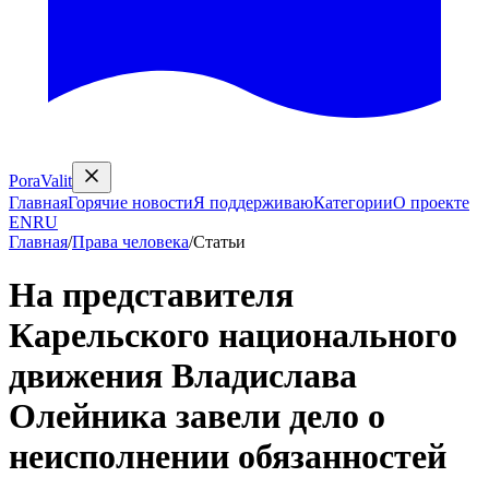
PoraValit
Главная
Горячие новости
Я поддерживаю
Категории
О проекте
EN
RU
Главная
/
Права человека
/
Статьи
На представителя
Карельского национального
движения Владислава
Олейника завели дело о
неисполнении обязанностей