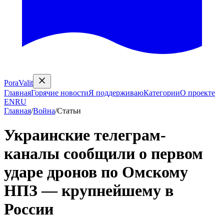
PoraValit
Главная
Горячие новости
Я поддерживаю
Категории
О проекте
EN
RU
Главная
/
Война
/
Статьи
Украинские телеграм-
каналы сообщили о первом
ударе дронов по Омскому
НПЗ — крупнейшему в
России