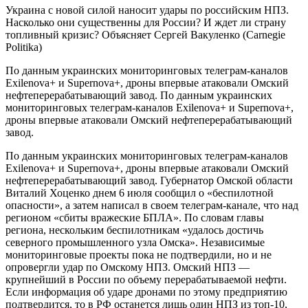
Украина с новой силой наносит удары по российским НПЗ.
Насколько они существенны для России? И ждет ли страну
топливный кризис? Объясняет Сергей Вакуленко (Carnegie
Politika)
По данным украинских мониторинговых телеграм-каналов
Exilenova+ и Supernova+, дроны впервые атаковали Омский
нефтеперерабатывающий завод. По данным украинских
мониторинговых телеграм-каналов Exilenova+ и Supernova+,
дроны впервые атаковали Омский нефтеперерабатывающий
завод.
По данным украинских мониторинговых телеграм-каналов
Exilenova+ и Supernova+, дроны впервые атаковали Омский
нефтеперерабатывающий завод. Губернатор Омской области
Виталий Хоценко днем 6 июля сообщил о «беспилотной
опасности», а затем написал в своем телеграм-канале, что над
регионом «сбиты вражеские БПЛА». По словам главы
региона, нескольким беспилотникам «удалось достичь
северного промышленного узла Омска». Независимые
мониторинговые проекты пока не подтвердили, но и не
опровергли удар по Омскому НПЗ. Омский НПЗ —
крупнейший в России по объему перерабатываемой нефти.
Если информация об ударе дронами по этому предприятию
подтвердится, то в РФ останется лишь один НПЗ из топ-10,