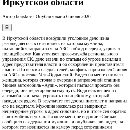
Иркутской области
Автор
boriskov
·
Опубликовано
6 июля 2026
В Иркутской области возбудили уголовное дело из-за
разошедшегося в сети видео, на котором мужчина,
пытавшийся заправиться на АЗС в обход очереди, угрожал
полицейскому. Как уточняет пресс-служба регионального
управления СК, дело завели по статьям об угрозе насилия в
адрес представителя власти и об оскорблении представителя
власти . По версии следователей, конфликт произошел 5 июля
на АЗС в поселке Усть-Ордынский. Видео на месте снимала
женщина, которая стояла в очереди к заправочной станции.
Увидев автомобиль «Ауди», который пытался проехать без
очереди, она перегородила ему путь. Водитель вышел из
автомобиля и начал угрожать полицейскому, который
находился рядом. В результате тот достал пистолет и направил
его на водителя. Мужчина несколько раз выкрикнул
нецензурные угрозы в адрес силовика, но в итоге сел обратно
в автомобиль и уехал. Позднее местное издание «Слива»
сообщило о задержании мужчины и опубликовало видео, на
котором тот извиняется на камеру перед сотрудниками