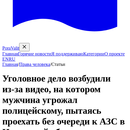
PoraValit
Главная
Горячие новости
Я поддерживаю
Категории
О проекте
EN
RU
Главная
/
Права человека
/
Статьи
Уголовное дело возбудили
из‑за видео, на котором
мужчина угрожал
полицейскому, пытаясь
проехать без очереди к АЗС в