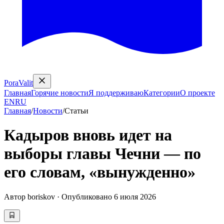
PoraValit
Главная
Горячие новости
Я поддерживаю
Категории
О проекте
EN
RU
Главная
/
Новости
/
Статьи
Кадыров вновь идет на
выборы главы Чечни — по
его словам, «вынужденно»
Автор
boriskov
·
Опубликовано
6 июля 2026