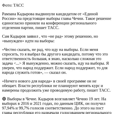
Фото: ТАСС
Рамзана Кадырова выдвинули кандидатом от «Единой
России» на предстоящие выборы главы Чечни. Такое решение
единогласно приняли на конференции регионального
отделения партии, пишет ТАСС.
Сам Кадыров заявил , что «не рад» этому решению, но
«вынужден» идти на выборы:
«Честно сказать, не рад, что иду на выборы. Если меня
спросить, то я выбрал бы другого кандидата, потому что это
ответственность большая, я знаю, насколько сложная это
задача <...> Я вынужденно, можно сказать, иду на выборы. Я
уверен, что народ поддержит. Если народ поддержит, то для
народа служить готов», — сказал он.
«Ничего нового для народа» в своей программе он не
обещает. Власти республики не планируют менять курс и
намерены продолжить уже проводимую работу, пишет ТАСС.
🔵 Выборы в Чечне. Кадыров возглавляет Чечню 19 лет. На
выборах в 2016 и 2021 годах, по данным ЦИК, он получил
97,94% и 99,7% голосов соответственно. До этого на пост
главы республики его назначали голосованием регионального