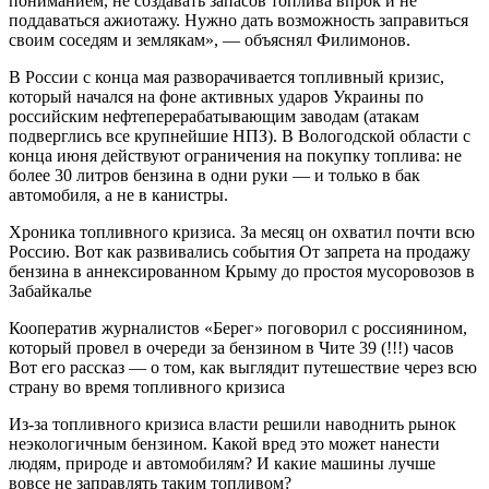
пониманием, не создавать запасов топлива впрок и не
поддаваться ажиотажу. Нужно дать возможность заправиться
своим соседям и землякам», — объяснял Филимонов.
В России с конца мая разворачивается топливный кризис,
который начался на фоне активных ударов Украины по
российским нефтеперерабатывающим заводам (атакам
подверглись все крупнейшие НПЗ). В Вологодской области с
конца июня действуют ограничения на покупку топлива: не
более 30 литров бензина в одни руки — и только в бак
автомобиля, а не в канистры.
Хроника топливного кризиса. За месяц он охватил почти всю
Россию. Вот как развивались события От запрета на продажу
бензина в аннексированном Крыму до простоя мусоровозов в
Забайкалье
Кооператив журналистов «Берег» поговорил с россиянином,
который провел в очереди за бензином в Чите 39 (!!!) часов
Вот его рассказ — о том, как выглядит путешествие через всю
страну во время топливного кризиса
Из-за топливного кризиса власти решили наводнить рынок
неэкологичным бензином. Какой вред это может нанести
людям, природе и автомобилям? И какие машины лучше
вовсе не заправлять таким топливом?