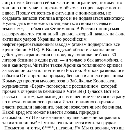
лиц отпуск бензина сейчас частично ограничен, потому что
топливо поступает в прежнем объеме, а спрос вырос почти
вдвое. Прошу отнестись к ситуации с пониманием, не
создавать запасов топлива впрок и не поддаваться ажиотажу.
Нужно дать возможность заправиться своим соседям и
землякам», — объяснял Филимонов. В России с конца мая
разворачивается топливный кризис, который начался на фоне
активных ударов Украины по российским
нефтеперерабатывающим заводам (атакам подверглись все
крупнейшие НПЗ). В Вологодской области с конца июня
действуют ограничения на покупку топлива: не более 30
литров бензина в одни руки — и только в бак автомобиля, а
не в канистры. Читайте также Хроника топливного кризиса.
За месяц он охватил почти всю Россию. Вот как развивались
события От запрета на продажу бензина в аннексированном
Крыму до простоя мусоровозов в Забайкалье Кооператив
журналистов «Берег» поговорил с россиянином, который
провел в очереди за бензином в Чите 39 (!!!) часов Вот его
рассказ — о том, как выглядит путешествие через всю страну
во время топливного кризиса Из-за топливного кризиса
власти решили наводнить рынок неэкологичным бензином.
Какой вред это может нанести людям, природе и
автомобилям? И какие машины лучше вовсе не заправлять
таким топливом? «Путина очень хочется взять за грудки:
„Посмотри, что ты, б****, натворил!“» Мы спросили, что вы