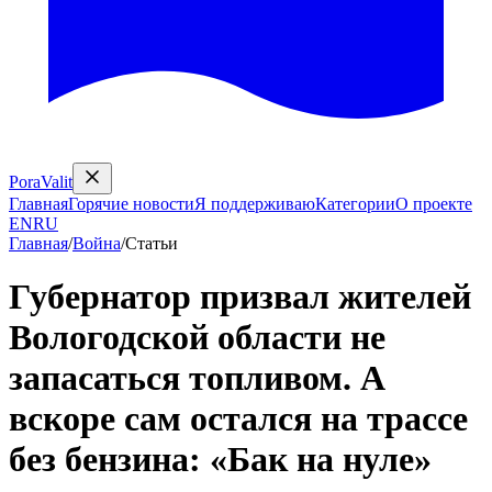
PoraValit
Главная
Горячие новости
Я поддерживаю
Категории
О проекте
EN
RU
Главная
/
Война
/
Статьи
Губернатор призвал жителей
Вологодской области не
запасаться топливом. А
вскоре сам остался на трассе
без бензина: «Бак на нуле»