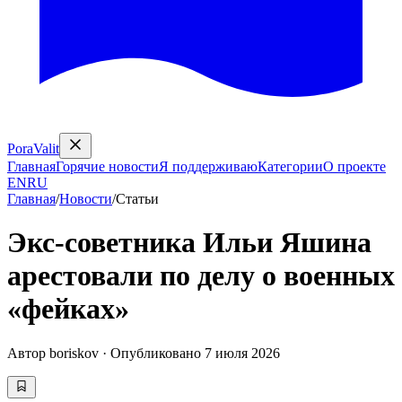
PoraValit
Главная
Горячие новости
Я поддерживаю
Категории
О проекте
EN
RU
Главная
/
Новости
/
Статьи
Экс-советника Ильи Яшина
арестовали по делу о военных
«фейках»
Автор
boriskov
·
Опубликовано
7 июля 2026