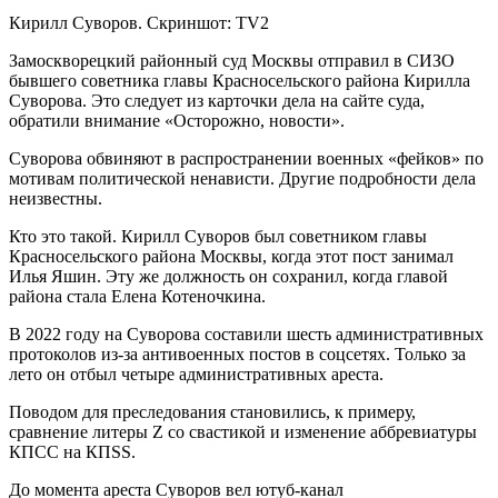
Кирилл Суворов. Скриншот: TV2
Замоскворецкий районный суд Москвы отправил в СИЗО
бывшего советника главы Красносельского района Кирилла
Суворова. Это следует из карточки дела на сайте суда,
обратили внимание «Осторожно, новости».
Суворова обвиняют в распространении военных «фейков» по
мотивам политической ненависти. Другие подробности дела
неизвестны.
Кто это такой. Кирилл Суворов был советником главы
Красносельского района Москвы, когда этот пост занимал
Илья Яшин. Эту же должность он сохранил, когда главой
района стала Елена Котеночкина.
В 2022 году на Суворова составили шесть административных
протоколов из-за антивоенных постов в соцсетях. Только за
лето он отбыл четыре административных ареста.
Поводом для преследования становились, к примеру,
сравнение литеры Z со свастикой и изменение аббревиатуры
КПСС на КПSS.
До момента ареста Суворов вел ютуб-канал