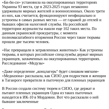
«Би-би-си» установила на оккупированных территориях
Украины 93 места, где в 2023-2025 годах незаконно
удерживали мирных жителей и военнопленных. Около трети
из них, как считается, функционируют неофициально и
устроены в самых разных местах — от гаражей до отелей и
бывших офисов налоговой службы. На российской
территории журналисты нашли еще 102 таких места. По
данным украинской прокуратуры, с момента
полномасштабного вторжения России через такие тюрьмы
прошли две тысячи человек.
«Нас превращали в затравленных животных» Как устроены
тюрьмы, в которых российские спецслужбы держат мирных
украинцев, захваченных на оккупированных территориях.
Расследование «Медузы»
«Даже определение „концлагерь“ будет слишком мягким»
«Медиазона» рассказала, как СИЗО для подростков и женщин
в Таганроге превратили в пыточную для пленных украинцев
В России создали систему тюрем и СИЗО, где держат и
пытают пленных украинцев Одна из таких пыточных
находится в ИК-10 в Мордовии. Вот что рассказали о ней
бывшие заключенные