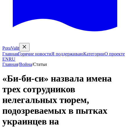
PoraValit
Главная
Горячие новости
Я поддерживаю
Категории
О проекте
EN
RU
Главная
/
Война
/
Статьи
«Би-би-си» назвала имена
трех сотрудников
нелегальных тюрем,
подозреваемых в пытках
украинцев на