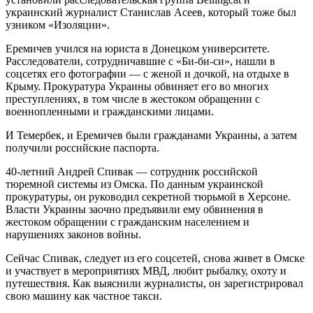
украинский журналист Станислав Асеев, который тоже был
узником «Изоляции».
Еремичев учился на юриста в Донецком университете.
Расследователи, сотрудничавшие с «Би-би-си», нашли в
соцсетях его фотографии — с женой и дочкой, на отдыхе в
Крыму. Прокуратура Украины обвиняет его во многих
преступлениях, в том числе в жестоком обращении с
военнопленными и гражданскими лицами.
И Темербек, и Еремичев были гражданами Украины, а затем
получили российские паспорта.
40-летний Андрей Спивак — сотрудник российской
тюремной системы из Омска. По данным украинской
прокуратуры, он руководил секретной тюрьмой в Херсоне.
Власти Украины заочно предъявили ему обвинения в
жестоком обращении с гражданским населением и
нарушениях законов войны.
Сейчас Спивак, следует из его соцсетей, снова живет в Омске
и участвует в мероприятиях МВД, любит рыбалку, охоту и
путешествия. Как выяснили журналисты, он зарегистрировал
свою машину как частное такси.