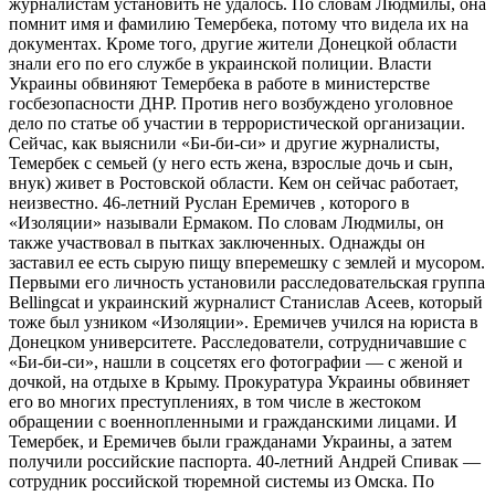
журналистам установить не удалось. По словам Людмилы, она
помнит имя и фамилию Темербека, потому что видела их на
документах. Кроме того, другие жители Донецкой области
знали его по его службе в украинской полиции. Власти
Украины обвиняют Темербека в работе в министерстве
госбезопасности ДНР. Против него возбуждено уголовное
дело по статье об участии в террористической организации.
Сейчас, как выяснили «Би-би-си» и другие журналисты,
Темербек с семьей (у него есть жена, взрослые дочь и сын,
внук) живет в Ростовской области. Кем он сейчас работает,
неизвестно. 46-летний Руслан Еремичев , которого в
«Изоляции» называли Ермаком. По словам Людмилы, он
также участвовал в пытках заключенных. Однажды он
заставил ее есть сырую пищу вперемешку с землей и мусором.
Первыми его личность установили расследовательская группа
Bellingcat и украинский журналист Станислав Асеев, который
тоже был узником «Изоляции». Еремичев учился на юриста в
Донецком университете. Расследователи, сотрудничавшие с
«Би-би-си», нашли в соцсетях его фотографии — с женой и
дочкой, на отдыхе в Крыму. Прокуратура Украины обвиняет
его во многих преступлениях, в том числе в жестоком
обращении с военнопленными и гражданскими лицами. И
Темербек, и Еремичев были гражданами Украины, а затем
получили российские паспорта. 40-летний Андрей Спивак —
сотрудник российской тюремной системы из Омска. По