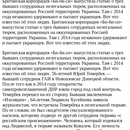
Британская корпорация «Би-би-си» выпустила статью о трех
бывших сотрудниках нелегальных тюрем, расположенных на
оккупированных Россией территориях Украины. Там с 2014
года незаконно удерживают и пытают украинцев. Вот что
известно об этих людях. Британская корпорация «Би-би-си»
выпустила статью о трех бывших сотрудниках нелегальных
тюрем, расположенных на оккупированных Россией
территориях Украины. Там с 2014 года незаконно удерживают
и пытают украинцев. Вот что известно об этих людях.
Британская корпорация «Би-би-си» выпустила статью о трех
бывших сотрудниках нелегальных тюрем, расположенных на
оккупированных Россией территориях Украины. Там с 2014
года незаконно удерживают и пытают украинцев. Вот что
известно об этих людях. 56-летний Юрий Темербек —
бывший сотрудник ГАИ в Новоазовске Донецкой области.
После того как в 2014 году сепаратисты
самопровозглашенной ДНР взяли город под свой контроль,
Темербек перешел на их сторону. Бывшая заключенная
«Изоляции» , 64-летняя Людмила Хусейнова заявила
журналистам, что встречала Темербека в нелегальной тюрьме.
По ее словам, он был свидетелем сексуализированного
насилия, которому подверг ее другой сотрудник тюрьмы «с
российским произношением». Человека, который издевался
над Людмилой, в тюрьме называли Ковалем. Его личность