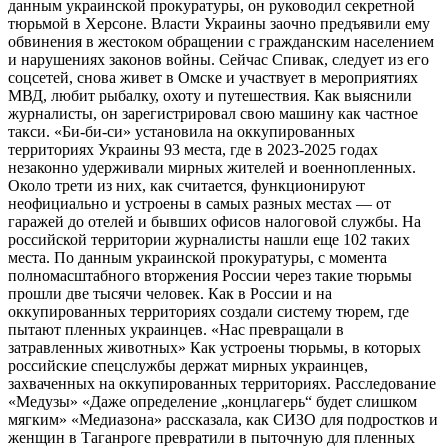
данным украинской прокуратуры, он руководил секретной
тюрьмой в Херсоне. Власти Украины заочно предъявили ему
обвинения в жестоком обращении с гражданским населением
и нарушениях законов войны. Сейчас Спивак, следует из его
соцсетей, снова живет в Омске и участвует в мероприятиях
МВД, любит рыбалку, охоту и путешествия. Как выяснили
журналисты, он зарегистрировал свою машину как частное
такси. «Би-би-си» установила на оккупированных
территориях Украины 93 места, где в 2023-2025 годах
незаконно удерживали мирных жителей и военнопленных.
Около трети из них, как считается, функционируют
неофициально и устроены в самых разных местах — от
гаражей до отелей и бывших офисов налоговой службы. На
российской территории журналисты нашли еще 102 таких
места. По данным украинской прокуратуры, с момента
полномасштабного вторжения России через такие тюрьмы
прошли две тысячи человек. Как в России и на
оккупированных территориях создали систему тюрем, где
пытают пленных украинцев. «Нас превращали в
затравленных животных» Как устроены тюрьмы, в которых
российские спецслужбы держат мирных украинцев,
захваченных на оккупированных территориях. Расследование
«Медузы» «Даже определение „концлагерь“ будет слишком
мягким» «Медиазона» рассказала, как СИЗО для подростков и
женщин в Таганроге превратили в пыточную для пленных