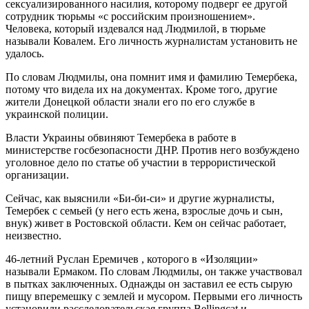
сексуализированного насилия, которому подверг ее другой
сотрудник тюрьмы «с российским произношением».
Человека, который издевался над Людмилой, в тюрьме
называли Ковалем. Его личность журналистам установить не
удалось.
По словам Людмилы, она помнит имя и фамилию Темербека,
потому что видела их на документах. Кроме того, другие
жители Донецкой области знали его по его службе в
украинской полиции.
Власти Украины обвиняют Темербека в работе в
министерстве госбезопасности ДНР. Против него возбуждено
уголовное дело по статье об участии в террористической
организации.
Сейчас, как выяснили «Би-би-си» и другие журналисты,
Темербек с семьей (у него есть жена, взрослые дочь и сын,
внук) живет в Ростовской области. Кем он сейчас работает,
неизвестно.
46-летний Руслан Еремичев , которого в «Изоляции»
называли Ермаком. По словам Людмилы, он также участвовал
в пытках заключенных. Однажды он заставил ее есть сырую
пищу вперемешку с землей и мусором. Первыми его личность
установили расследовательская группа Bellingcat и