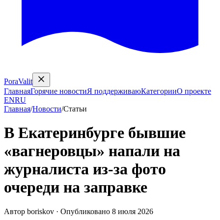
PoraValit
Главная
Горячие новости
Я поддерживаю
Категории
О проекте
EN
RU
Главная
/
Новости
/
Статьи
В Екатеринбурге бывшие
«вагнеровцы» напали на
журналиста из-за фото
очереди на заправке
Автор
boriskov
·
Опубликовано
8 июля 2026