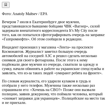
Фото: Anatoly Maltsev / EPA
Вечером 7 июля в Екатеринбурге двое мужчин,
представившихся бывшими бойцами ЧВК «Вагнер», силой
задержали внештатного корреспондента It’s My City после
того, как он попытался сфотографировать очередь на заправке
«Газпромнефти». Об этом сообщили в редакции.
Инцидент произошел у магазина «Лента» на проспекте
Космонавтов. Журналист заметил большую очередь
автомобилей на соседней АЗС и решил сделать несколько
снимков для своего фотоархива. После этого к нему
подбежали двое мужчин из очереди, схватили за одежду и
сумку, начали обвинять в работе на украинские спецслужбы и
заявлять, что из-за таких людей «умирают ребята на фронте».
По словам журналиста, его ударили кулаком в грудь и
отобрали у него телефон. Мужчины также несколько раз
спрашивали его: «Хочешь на СВО?» Позже они вызвали
полицию, заявив дежурному, что поймали человека, который
«снимает заправки для украинцев». Полицейские на место так
и не приехали.