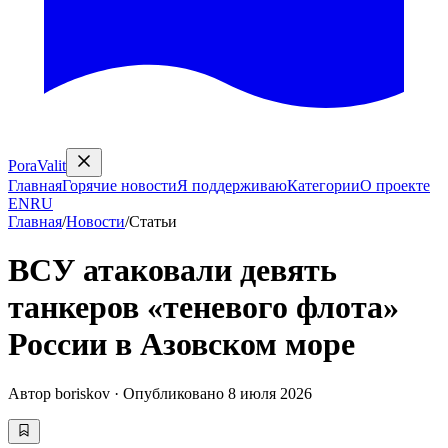
PoraValit
Главная
Горячие новости
Я поддерживаю
Категории
О проекте
EN
RU
Главная
/
Новости
/
Статьи
ВСУ атаковали девять
танкеров «теневого флота»
России в Азовском море
Автор
boriskov
·
Опубликовано
8 июля 2026