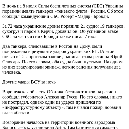
В ночь на 8 июля Силы беспилотных систем (СБС) Украины
поразили девять танкеров «теневого флота» России. Об этом
сообщил командующий СБС Роберт «Мадяр» Бровди.
За 72 часа украинские дроны поразили 21 судно: 19 танкеров,
сухогруз и паром в Керчи, добавил он. Об успешной атаке
СБС на часть из них Бровди также писал 7 июля.
Два танкера, следовавшие в Ростов-на-Дону, были
повреждены в результате ударов украинских БПЛА этой
ночью в Таганрогском заливе , написал глава региона Юрий
Слюсарь. По его словам, оба судна были пустыми. На одном
из них эвакуировали экипаж, легкие ранения получили два
человека.
Другие удары ВСУ за ночь
Воронежская область. Об атаке беспилотников на регион
сообщил губернатор Александр Гусев. По его словам, никто
не пострадал, однако один из ударов пришелся по
«инфраструктурному объекту», там начался пожар, добавил
глава области.
Возгорание началось на территории военного аэродрома
Борисоглебск, установила Astra. Там базируются самолеты