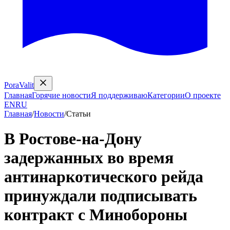
PoraValit
Главная
Горячие новости
Я поддерживаю
Категории
О проекте
EN
RU
Главная
/
Новости
/
Статьи
В Ростове-на-Дону
задержанных во время
антинаркотического рейда
принуждали подписывать
контракт с Минобороны