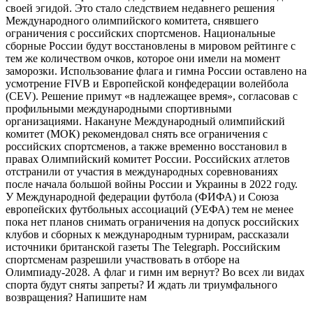
своей эгидой. Это стало следствием недавнего решения
Международного олимпийского комитета, снявшего
ограничения с российских спортсменов. Национальные
сборные России будут восстановлены в мировом рейтинге с
тем же количеством очков, которое они имели на момент
заморозки. Использование флага и гимна России оставлено на
усмотрение FIVB и Европейской конфедерации волейбола
(CEV). Решение примут «в надлежащее время», согласовав с
профильными международными спортивными
организациями. Накануне Международный олимпийский
комитет (МОК) рекомендовал снять все ограничения с
российских спортсменов, а также временно восстановил в
правах Олимпийский комитет России. Российских атлетов
отстранили от участия в международных соревнованиях
после начала большой войны России и Украины в 2022 году.
У Международной федерации футбола (ФИФА) и Союза
европейских футбольных ассоциаций (УЕФА) тем не менее
пока нет планов снимать ограничения на допуск российских
клубов и сборных к международным турнирам, рассказали
источники британской газеты The Telegraph. Российским
спортсменам разрешили участвовать в отборе на
Олимпиаду-2028. А флаг и гимн им вернут? Во всех ли видах
спорта будут сняты запреты? И ждать ли триумфального
возвращения? Напишите нам