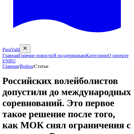
PoraValit
Главная
Горячие новости
Я поддерживаю
Категории
О проекте
EN
RU
Главная
/
Война
/
Статьи
Российских волейболистов
допустили до международных
соревнований. Это первое
такое решение после того,
как МОК снял ограничения с