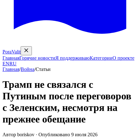
PoraValit
Главная
Горячие новости
Я поддерживаю
Категории
О проекте
EN
RU
Главная
/
Война
/
Статьи
Трамп не связался с
Путиным после переговоров
с Зеленским, несмотря на
прежнее обещание
Автор
boriskov
·
Опубликовано
9 июля 2026