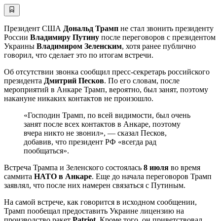
Президент США
Дональд Трамп
не стал звонить президенту
России
Владимиру Путину
после переговоров с президентом
Украины
Владимиром Зеленским
, хотя ранее публично
говорил, что сделает это по итогам встречи.
Об отсутствии звонка сообщил пресс-секретарь российского
президента
Дмитрий Песков
. По его словам, после
мероприятий в Анкаре Трамп, вероятно, был занят, поэтому
накануне никаких контактов не произошло.
«Господин Трамп, по всей видимости, был очень
занят после всех контактов в Анкаре, поэтому
вчера никто не звонил», — сказал Песков,
добавив, что президент РФ «всегда рад
пообщаться».
Встреча Трампа и Зеленского состоялась
8 июля
во время
саммита
НАТО в Анкаре
. Еще до начала переговоров Трамп
заявлял, что после них намерен связаться с Путиным.
На самой встрече, как говорится в исходном сообщении,
Трамп пообещал предоставить Украине лицензию на
производство ракет
Patriot
. Кроме того, он приветствовал