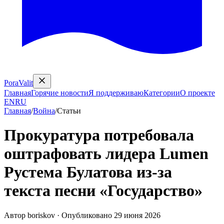
PoraValit
Главная
Горячие новости
Я поддерживаю
Категории
О проекте
EN
RU
Главная
/
Война
/
Статьи
Прокуратура потребовала
оштрафовать лидера Lumen
Рустема Булатова из-за
текста песни «Государство»
Автор
boriskov
·
Опубликовано
29 июня 2026