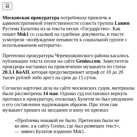
Московская прокуратура
потребовала привлечь к
административной ответственности солиста группы
Lumen
Рустема Булатова из-за текста песни «Государство». Как
пишет
Msk1
со ссылкой на судебные документы, в тексте
усмотрели «возбуждение ненависти к социальной группе с
использованием интернета».
Претензии прокуратуры Черемушкинского района касались
публикации текста песни на сайте
Genius.com
. Заместитель
прокурора настаивал на привлечении музыканта по статье
20.3.1 КоАП
, которая предусматривает штраф от 10 до 20
тысяч рублей либо арест на срок до 15 суток.
Согласно карточке дела на сайте московских судов, материалы
были рассмотрены
14 мая
. Однако суд постановил вернуть
протокол в прокуратуру, поскольку Булатов не был уведомлен
о его составлении надлежащим образом. При этом сам
музыкант пришел на заседание и вину не признал.
«Проблемы никакой не было. Претензии были не
ко мне, а к сайту Genius, где был размещен текст»,
— заявил Булатов изданию Msk1.