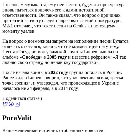
По словам музыканта, ему неизвестно, будет ли прокуратура
вновь пытаться привлечь его к административной
ответственности. Он также сказал, что вопрос о причинах
претензий к тексту следует адресовать самой прокуратуре.
Msk1 отмечает, что текст песни на Genius к настоящему
моменту удален.
На вопрос о возможном запрете на исполнение песни Булатов
отвечать отказался, заявив, что не комментирует эту тему.
Песня «Государство» уфимской группы Lumen вышла на
альбоме
«Свобода»
в
2005 году
и известна рефреном: «Я так
люблю свою страну, но ненавижу государство».
После начала войны в
2022 году
группа осталась в России.
Ранее лидер Lumen говорил, что у коллектива «своя, третья
точка зрения», и утверждал, что происходящее в Украине
началось не 24 февраля, а в 2014 году.
Поделиться статьей
PoraValit
Ваш ежедневный источник отобранных новостей.