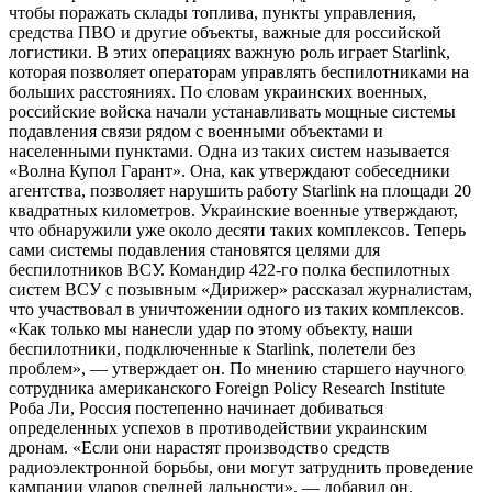
чтобы поражать склады топлива, пункты управления,
средства ПВО и другие объекты, важные для российской
логистики. В этих операциях важную роль играет Starlink,
которая позволяет операторам управлять беспилотниками на
больших расстояниях. По словам украинских военных,
российские войска начали устанавливать мощные системы
подавления связи рядом с военными объектами и
населенными пунктами. Одна из таких систем называется
«Волна Купол Гарант». Она, как утверждают собеседники
агентства, позволяет нарушить работу Starlink на площади 20
квадратных километров. Украинские военные утверждают,
что обнаружили уже около десяти таких комплексов. Теперь
сами системы подавления становятся целями для
беспилотников ВСУ. Командир 422-го полка беспилотных
систем ВСУ с позывным «Дирижер» рассказал журналистам,
что участвовал в уничтожении одного из таких комплексов.
«Как только мы нанесли удар по этому объекту, наши
беспилотники, подключенные к Starlink, полетели без
проблем», — утверждает он. По мнению старшего научного
сотрудника американского Foreign Policy Research Institute
Роба Ли, Россия постепенно начинает добиваться
определенных успехов в противодействии украинским
дронам. «Если они нарастят производство средств
радиоэлектронной борьбы, они могут затруднить проведение
кампании ударов средней дальности», — добавил он.