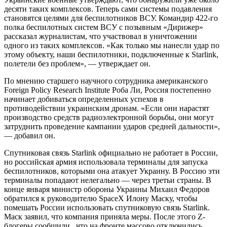
десяти таких комплексов. Теперь сами системы подавления
становятся целями для беспилотников ВСУ. Командир 422-го
полка беспилотных систем ВСУ с позывным «Дирижер»
рассказал журналистам, что участвовал в уничтожении
одного из таких комплексов. «Как только мы нанесли удар по
этому объекту, наши беспилотники, подключенные к Starlink,
полетели без проблем», — утверждает он.
По мнению старшего научного сотрудника американского
Foreign Policy Research Institute Роба Ли, Россия постепенно
начинает добиваться определенных успехов в
противодействии украинским дронам. «Если они нарастят
производство средств радиоэлектронной борьбы, они могут
затруднить проведение кампании ударов средней дальности»,
— добавил он.
Спутниковая связь Starlink официально не работает в России,
но российская армия использовала терминалы для запуска
беспилотников, которыми она атакует Украину. В Россию эти
терминалы попадают нелегально — через третьи страны. В
конце января министр обороны Украины Михаил Федоров
обратился к руководителю SpaceX Илону Маску, чтобы
помешать России использовать спутниковую связь Starlink.
Маск заявил, что компания приняла меры. После этого Z-
блогеры сообщили , что на фронте массово отключились