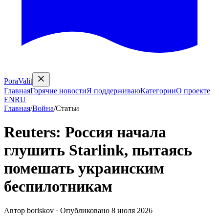
PoraValit
Главная
Горячие новости
Я поддерживаю
Категории
О проекте
EN
RU
Главная
/
Война
/
Статьи
Reuters: Россия начала
глушить Starlink, пытаясь
помешать украинским
беспилотникам
Автор
boriskov
·
Опубликовано
8 июля 2026