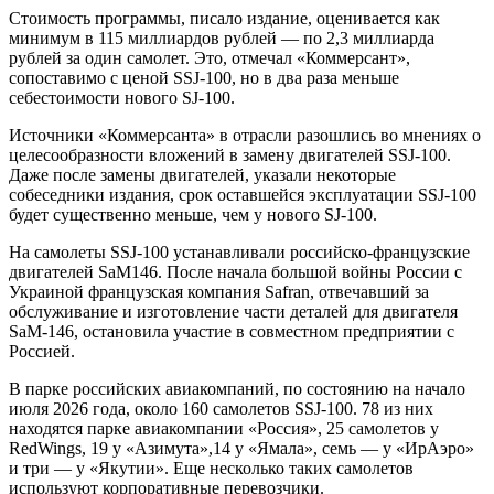
Стоимость программы, писало издание, оценивается как
минимум в 115 миллиардов рублей — по 2,3 миллиарда
рублей за один самолет. Это, отмечал «Коммерсант»,
сопоставимо с ценой SSJ-100, но в два раза меньше
себестоимости нового SJ-100.
Источники «Коммерсанта» в отрасли разошлись во мнениях о
целесообразности вложений в замену двигателей SSJ-100.
Даже после замены двигателей, указали некоторые
собеседники издания, срок оставшейся эксплуатации SSJ-100
будет существенно меньше, чем у нового SJ-100.
На самолеты SSJ-100 устанавливали российско-французские
двигателей SaM146. После начала большой войны России с
Украиной французская компания Safran, отвечавший за
обслуживание и изготовление части деталей для двигателя
SaM-146, остановила участие в совместном предприятии с
Россией.
В парке российских авиакомпаний, по состоянию на начало
июля 2026 года, около 160 самолетов SSJ-100. 78 из них
находятся парке авиакомпании «Россия», 25 самолетов у
RedWings, 19 у «Азимута»,14 у «Ямала», семь — у «ИрАэро»
и три — у «Якутии». Еще несколько таких самолетов
используют корпоративные перевозчики.