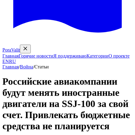
PoraValit
Главная
Горячие новости
Я поддерживаю
Категории
О проекте
EN
RU
Главная
/
Война
/
Статьи
Российские авиакомпании
будут менять иностранные
двигатели на SSJ-100 за свой
счет. Привлекать бюджетные
средства не планируется