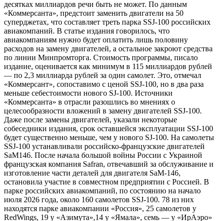
десятках миллиардов речи быть не может. По данным
«Коммерсанта», предстоит заменить двигатели на 50
суперджетах, что составляет треть парка SSJ-100 российских
авиакомпаний. В статье издания говорилось, что
авиакомпаниям нужно будет оплатить лишь половину
расходов на замену двигателей, а остальное закроют средства
по линии Минпромторга. Стоимость программы, писало
издание, оценивается как минимум в 115 миллиардов рублей
— по 2,3 миллиарда рублей за один самолет. Это, отмечал
«Коммерсант», сопоставимо с ценой SSJ-100, но в два раза
меньше себестоимости нового SJ-100. Источники
«Коммерсанта» в отрасли разошлись во мнениях о
целесообразности вложений в замену двигателей SSJ-100.
Даже после замены двигателей, указали некоторые
собеседники издания, срок оставшейся эксплуатации SSJ-100
будет существенно меньше, чем у нового SJ-100. На самолеты
SSJ-100 устанавливали российско-французские двигателей
SaM146. После начала большой войны России с Украиной
французская компания Safran, отвечавший за обслуживание и
изготовление части деталей для двигателя SaM-146,
остановила участие в совместном предприятии с Россией. В
парке российских авиакомпаний, по состоянию на начало
июля 2026 года, около 160 самолетов SSJ-100. 78 из них
находятся парке авиакомпании «Россия», 25 самолетов у
RedWings, 19 у «Азимута»,14 у «Ямала», семь — у «ИрАэро»