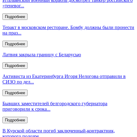
Итальянский военный корабль досмотрел танкер российского
«теневог...
Подробнее
Теракт в московском ресторане. Бомбу должны были пронести
на праз...
Подробнее
Латвия закрыла границу с Беларусью
Подробнее
Активиста из Екатеринбурга Игоря Нелогова отправили в
СИЗО по дел...
Подробнее
Бывших заместителей белгородского губернатора
приговорили к срока...
Подробнее
В Курской области погиб заключенный‑контрактник,
которого подозре...