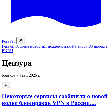
PoraValit
Главная
Горячие новости
Я поддерживаю
Категории
О проекте
EN
RU
Цензура
boriskov
·
4 авг. 2026 г.
Некоторые сервисы сообщили о новой
волне блокировок VPN в России....