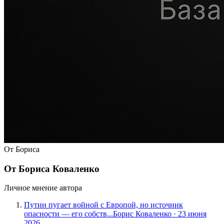
От Бориса
От Бориса Коваленко
Личное мнение автора
Путин пугает войной с Европой, но источник
опасности — его собств...
Борис Коваленко
·
23 июня
2026