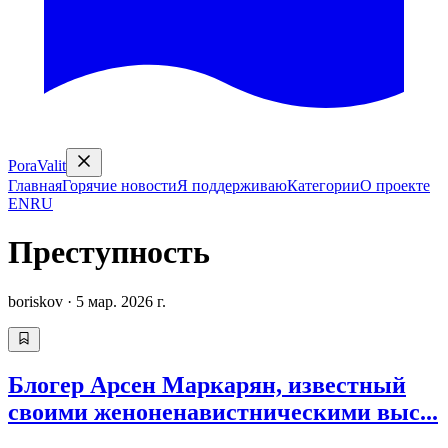
PoraValit
Главная
Горячие новости
Я поддерживаю
Категории
О проекте
EN
RU
Преступность
boriskov
·
5 мар. 2026 г.
Блогер Арсен Маркарян, известный
своими женоненавистническими выс...