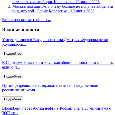
начинает хватать
Борис Коваленко
·
21 июня 2026
Москва под дымом: почему больше не получается делать
вид, что вой...
Борис Коваленко
·
19 июня 2026
Все авторские материалы
→
Важные новости
У осужденного в Баку россиянина Дмитрия Федорова резко
ухудшилось...
Подробнее
В Сандармохе казаки и «Русская община» попытались сорвать
акцию п...
Подробнее
Путин разрешил не возвращать активы, выкупленные
российскими комп...
Подробнее
Bloomberg: переработка нефти в России упала до минимума с
2002 го...