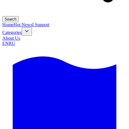
Search
Home
Hot News
I Support
Categories
About Us
EN
RU