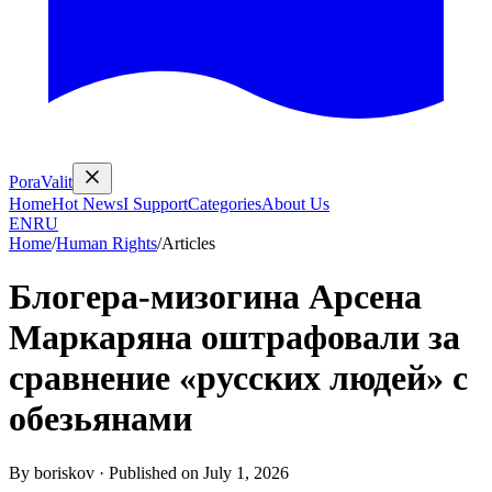
PoraValit
Home
Hot News
I Support
Categories
About Us
EN
RU
Home
/
Human Rights
/
Articles
Блогера‑мизогина Арсена
Маркаряна оштрафовали за
сравнение «русских людей» с
обезьянами
By
boriskov
·
Published on
July 1, 2026