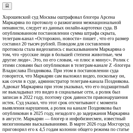
Хорошевский суд Москвы оштрафовал блогера Арсена
Маркаряна по протоколу о разжигании межнациональной
ненависти, следует из данных онлайн-картотеки суда. В
опубликованном постановлении сумма штрафа скрыта,
телеграм-канал «Осторожно, новости» пишет , что его размер
составил 20 тысяч рублей. Поводом для составления
протокола стала видеозапись с высказыванием Маркаряна о
том, что «русские люди в большей степени животные, чем
другие люди». Это, по его словам, «и плюс и минус». Ролик с
этими словами был опубликован в телеграм-канале Z -блогера
Владислава Позднякова. При этом в постановлении суда
говорится, что Маркарян сам выложил видео, поскольку он,
как сочли в суде, администратор телеграм-канала Позднякова.
Адвокат Маркаряна при этом указывал, что его подзащитный
не выкладывал это видео в социальные сети, а ролик был
записан в 2022 году, поэтому срок давности правонарушения
истек. Суд указал, что этот срок отсчитывают с момента
выявления нарушения, а ролик на канале Позднякова был
опубликован в 2025 году, незадолго до задержания Маркаряна
в августе. Маркарян — блогер и инфобизнесмен, известный
мизогинными высказываниями. В марте 2026 года Мосгорсуд
приговорил его к 4,5 годам колонии общего режима по статье