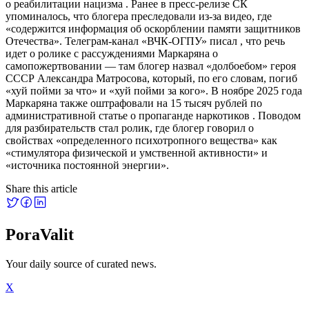
о реабилитации нацизма . Ранее в пресс-релизе СК
упоминалось, что блогера преследовали из-за видео, где
«содержится информация об оскорблении памяти защитников
Отечества». Телеграм-канал «ВЧК-ОГПУ» писал , что речь
идет о ролике с рассуждениями Маркаряна о
самопожертвовании — там блогер назвал «долбоебом» героя
СССР Александра Матросова, который, по его словам, погиб
«хуй пойми за что» и «хуй пойми за кого». В ноябре 2025 года
Маркаряна также оштрафовали на 15 тысяч рублей по
административной статье о пропаганде наркотиков . Поводом
для разбирательств стал ролик, где блогер говорил о
свойствах «определенного психотропного вещества» как
«стимулятора физической и умственной активности» и
«источника постоянной энергии».
Share this article
PoraValit
Your daily source of curated news.
X