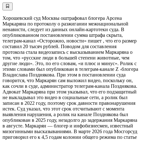
Хорошевский суд Москвы оштрафовал блогера Арсена
Маркаряна по протоколу о разжигании межнациональной
ненависти, следует из данных онлайн-картотеки суда. В
опубликованном постановлении сумма штрафа скрыта,
телеграм-канал «Осторожно, новости» пишет , что его размер
составил 20 тысяч рублей. Поводом для составления
протокола стала видеозапись с высказыванием Маркаряна о
том, что «русские люди в большей степени животные, чем
другие люди». Это, по его словам, «и плюс и минус». Ролик с
этими словами был опубликован в телеграм-канале Z -блогера
Владислава Позднякова. При этом в постановлении суда
говорится, что Маркарян сам выложил видео, поскольку он,
как сочли в суде, администратор телеграм-канала Позднякова.
Адвокат Маркаряна при этом указывал, что его подзащитный
не выкладывал это видео в социальные сети, а ролик был
записан в 2022 году, поэтому срок давности правонарушения
истек. Суд указал, что этот срок отсчитывают с момента
выявления нарушения, а ролик на канале Позднякова был
опубликован в 2025 году, незадолго до задержания Маркаряна
в августе. Маркарян — блогер и инфобизнесмен, известный
мизогинными высказываниями. В марте 2026 года Мосгорсуд
приговорил его к 4,5 годам колонии общего режима по статье