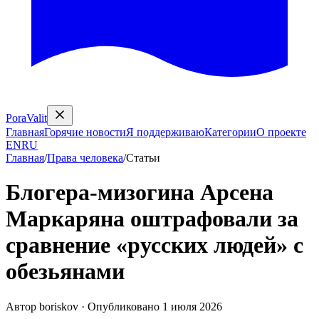
PoraValit
Главная
Горячие новости
Я поддерживаю
Категории
О проекте
EN
RU
Главная
/
Права человека
/
Статьи
Блогера‑мизогина Арсена
Маркаряна оштрафовали за
сравнение «русских людей» с
обезьянами
Автор
boriskov
·
Опубликовано
1 июля 2026