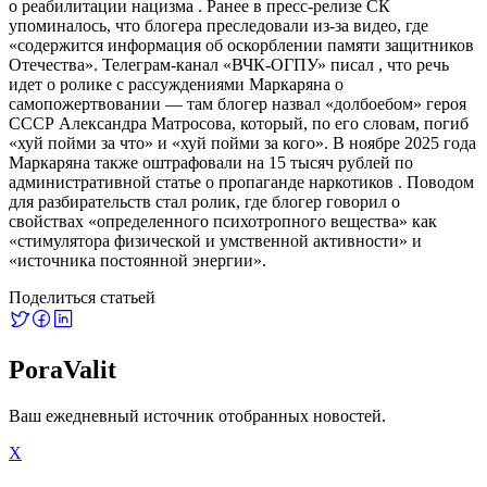
о реабилитации нацизма . Ранее в пресс-релизе СК
упоминалось, что блогера преследовали из-за видео, где
«содержится информация об оскорблении памяти защитников
Отечества». Телеграм-канал «ВЧК-ОГПУ» писал , что речь
идет о ролике с рассуждениями Маркаряна о
самопожертвовании — там блогер назвал «долбоебом» героя
СССР Александра Матросова, который, по его словам, погиб
«хуй пойми за что» и «хуй пойми за кого». В ноябре 2025 года
Маркаряна также оштрафовали на 15 тысяч рублей по
административной статье о пропаганде наркотиков . Поводом
для разбирательств стал ролик, где блогер говорил о
свойствах «определенного психотропного вещества» как
«стимулятора физической и умственной активности» и
«источника постоянной энергии».
Поделиться статьей
PoraValit
Ваш ежедневный источник отобранных новостей.
X