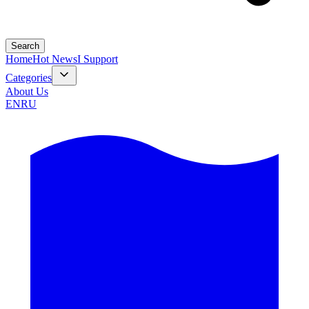
Search
Home
Hot News
I Support
Categories
About Us
EN
RU