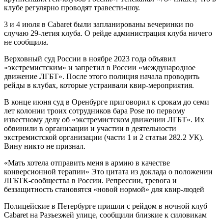
клубе регулярно проводят травести-шоу.
3 и 4 июля в Cabaret были запланированы вечеринки по
случаю 29-летия клуба. О рейде администрация клуба ничего
не сообщила.
Верховный суд России в ноябре 2023 года объявил
«экстремистским» и запретил в России «международное
движение ЛГБТ». После этого полиция начала проводить
рейды в клубах, которые устраивали квир-мероприятия.
В конце июня суд в Оренбурге приговорил к срокам до семи
лет колонии троих сотрудников бара Pose по первому
известному делу об «экстремистском движении ЛГБТ». Их
обвинили в организации и участии в деятельности
экстремистской организации (части 1 и 2 статьи 282.2 УК).
Вину никто не признал.
«Мать хотела отправить меня в армию в качестве
конверсионной терапии» Это цитата из доклада о положении
ЛГБТК-сообщества в России. Репрессии, тревога и
беззащитность становятся «новой нормой» для квир-людей
Полицейские в Петербурге пришли с рейдом в ночной клуб
Cabaret на Разъезжей улице, сообщили близкие к силовикам