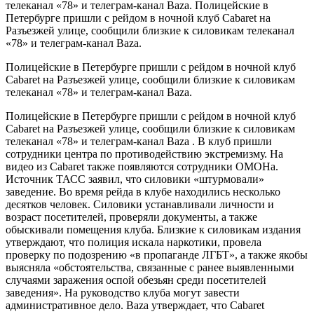
телеканал «78» и телеграм-канал Baza. Полицейские в
Петербурге пришли с рейдом в ночной клуб Cabaret на
Разъезжей улице, сообщили близкие к силовикам телеканал
«78» и телеграм-канал Baza.
Полицейские в Петербурге пришли с рейдом в ночной клуб
Cabaret на Разъезжей улице, сообщили близкие к силовикам
телеканал «78» и телеграм-канал Baza.
Полицейские в Петербурге пришли с рейдом в ночной клуб
Cabaret на Разъезжей улице, сообщили близкие к силовикам
телеканал «78» и телеграм-канал Baza . В клуб пришли
сотрудники центра по противодействию экстремизму. На
видео из Cabaret также появляются сотрудники ОМОНа.
Источник ТАСС заявил, что силовики «штурмовали»
заведение. Во время рейда в клубе находились несколько
десятков человек. Силовики устанавливали личности и
возраст посетителей, проверяли документы, а также
обыскивали помещения клуба. Близкие к силовикам издания
утверждают, что полиция искала наркотики, провела
проверку по подозрению «в пропаганде ЛГБТ», а также якобы
выясняла «обстоятельства, связанные с ранее выявленными
случаями заражения оспой обезьян среди посетителей
заведения». На руководство клуба могут завести
административное дело. Baza утверждает, что Cabaret