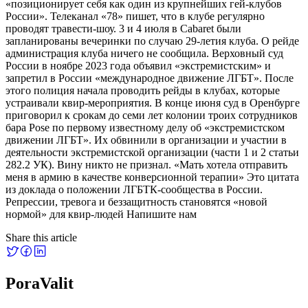
«позиционирует себя как один из крупнейших гей-клубов
России». Телеканал «78» пишет, что в клубе регулярно
проводят травести-шоу. 3 и 4 июля в Cabaret были
запланированы вечеринки по случаю 29-летия клуба. О рейде
администрация клуба ничего не сообщила. Верховный суд
России в ноябре 2023 года объявил «экстремистским» и
запретил в России «международное движение ЛГБТ». После
этого полиция начала проводить рейды в клубах, которые
устраивали квир-мероприятия. В конце июня суд в Оренбурге
приговорил к срокам до семи лет колонии троих сотрудников
бара Pose по первому известному делу об «экстремистском
движении ЛГБТ». Их обвинили в организации и участии в
деятельности экстремистской организации (части 1 и 2 статьи
282.2 УК). Вину никто не признал. «Мать хотела отправить
меня в армию в качестве конверсионной терапии» Это цитата
из доклада о положении ЛГБТК-сообщества в России.
Репрессии, тревога и беззащитность становятся «новой
нормой» для квир-людей Напишите нам
Share this article
PoraValit