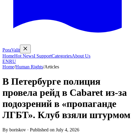
PoraValit
Home
Hot News
I Support
Categories
About Us
EN
RU
Home
/
Human Rights
/
Articles
В Петербурге полиция
провела рейд в Cabaret из-за
подозрений в «пропаганде
ЛГБТ». Клуб взяли штурмом
By
boriskov
·
Published on
July 4, 2026