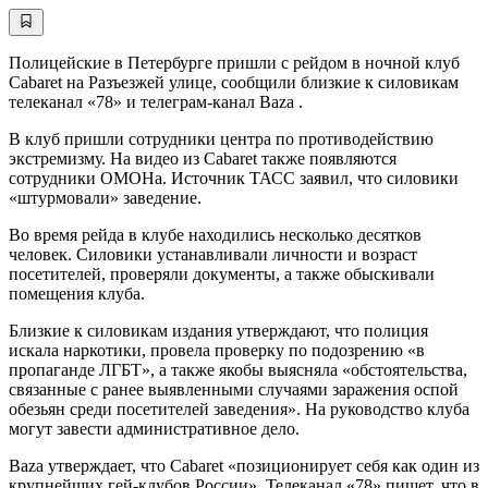
Полицейские в Петербурге пришли с рейдом в ночной клуб
Cabaret на Разъезжей улице, сообщили близкие к силовикам
телеканал «78» и телеграм-канал Baza .
В клуб пришли сотрудники центра по противодействию
экстремизму. На видео из Cabaret также появляются
сотрудники ОМОНа. Источник ТАСС заявил, что силовики
«штурмовали» заведение.
Во время рейда в клубе находились несколько десятков
человек. Силовики устанавливали личности и возраст
посетителей, проверяли документы, а также обыскивали
помещения клуба.
Близкие к силовикам издания утверждают, что полиция
искала наркотики, провела проверку по подозрению «в
пропаганде ЛГБТ», а также якобы выясняла «обстоятельства,
связанные с ранее выявленными случаями заражения оспой
обезьян среди посетителей заведения». На руководство клуба
могут завести административное дело.
Baza утверждает, что Cabaret «позиционирует себя как один из
крупнейших гей-клубов России». Телеканал «78» пишет, что в