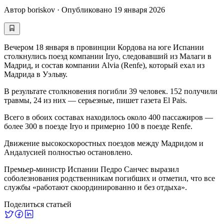
Автор
boriskov
·
Опубликовано
19 января 2026
Вечером 18 января в провинции Кордова на юге Испании
столкнулись поезд компании Iryo, следовавший из Малаги в
Мадрид, и состав компании Alvia (Renfe), который ехал из
Мадрида в Уэльву.
В результате столкновения погибли 39 человек. 152 получили
травмы, 24 из них — серьезные, пишет газета El Pais.
Всего в обоих составах находилось около 400 пассажиров —
более 300 в поезде Iryo и примерно 100 в поезде Renfe.
Движение высокоскоростных поездов между Мадридом и
Андалусией полностью остановлено.
Премьер-министр Испании Педро Санчес выразил
соболезнования родственникам погибших и отметил, что все
службы «работают скоординированно и без отдыха».
Поделиться статьей