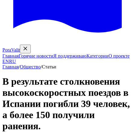
PoraValit
Главная
Горячие новости
Я поддерживаю
Категории
О проекте
EN
RU
Главная
/
Общество
/
Статьи
В результате столкновения
высокоскоростных поездов в
Испании погибли 39 человек,
а более 150 получили
ранения.