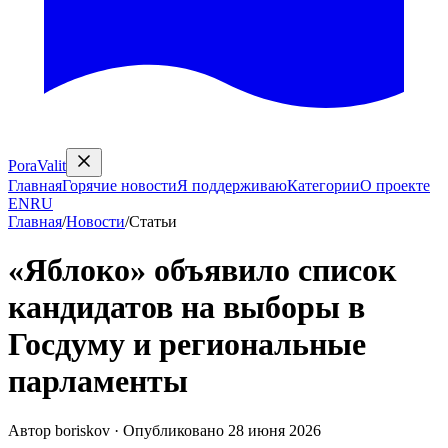
PoraValit
Главная
Горячие новости
Я поддерживаю
Категории
О проекте
EN
RU
Главная
/
Новости
/
Статьи
«Яблоко» объявило список
кандидатов на выборы в
Госдуму и региональные
парламенты
Автор
boriskov
·
Опубликовано
28 июня 2026