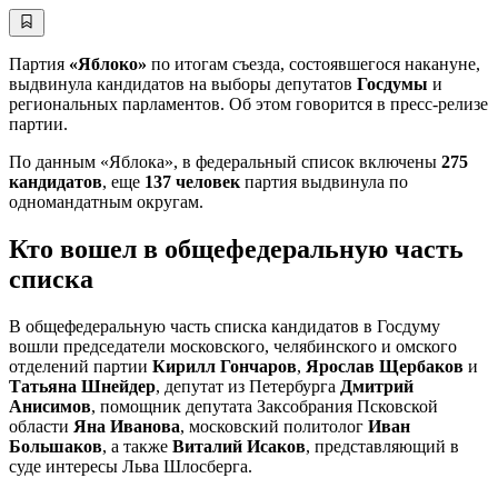
Партия
«Яблоко»
по итогам съезда, состоявшегося накануне,
выдвинула кандидатов на выборы депутатов
Госдумы
и
региональных парламентов. Об этом говорится в пресс-релизе
партии.
По данным «Яблока», в федеральный список включены
275
кандидатов
, еще
137 человек
партия выдвинула по
одномандатным округам.
Кто вошел в общефедеральную часть
списка
В общефедеральную часть списка кандидатов в Госдуму
вошли председатели московского, челябинского и омского
отделений партии
Кирилл Гончаров
,
Ярослав Щербаков
и
Татьяна Шнейдер
, депутат из Петербурга
Дмитрий
Анисимов
, помощник депутата Заксобрания Псковской
области
Яна Иванова
, московский политолог
Иван
Большаков
, а также
Виталий Исаков
, представляющий в
суде интересы Льва Шлосберга.