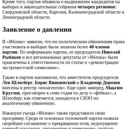
Кроме того, партия объявила о выдвижении кандидатов на
выборах в законодательные собрания
четырех регионов
:
Свердловской области, Карелии, Калининградской области и
Ленинградской области.
Заявление о давлении
В «Яблоке» заявили, что по политическим обвинениям права
участвовать в выборах были лишены более
40 членов
партии
. По информации партии, ее председатель
Николай
Рыбаков
и все региональные депутаты от «Яблока» были
привлечены к ответственности по статье о «демонстрации
экстремистской символики».
Также в партии напомнили, что заместители председателя
Лев Шлосберг
,
Борис Вишневский
и
Владимир Дорохов
внесены в реестр «иноагентов». Еще один зампред,
Максим
Круглов
, приговорен к семи годам по делу о «фейках», а
Шлосберг, как отмечается, находится в СИЗО по
аналогичному обвинению.
Накануне съезда «Яблоко» также представило свою
программу. Среди ее основных положений партия назвала
скорейшее соглашение о прекращении огня, недопущение
ядерной эскалации, дипломатию и переговоры, свободу