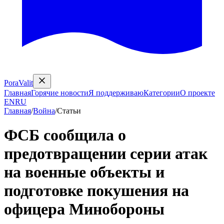
PoraValit
Главная
Горячие новости
Я поддерживаю
Категории
О проекте
EN
RU
Главная
/
Война
/
Статьи
ФСБ сообщила о
предотвращении серии атак
на военные объекты и
подготовке покушения на
офицера Минобороны