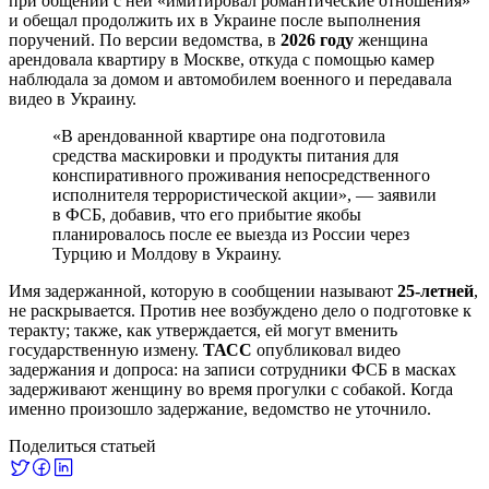
при общении с ней «имитировал романтические отношения»
и обещал продолжить их в Украине после выполнения
поручений. По версии ведомства, в
2026 году
женщина
арендовала квартиру в Москве, откуда с помощью камер
наблюдала за домом и автомобилем военного и передавала
видео в Украину.
«В арендованной квартире она подготовила
средства маскировки и продукты питания для
конспиративного проживания непосредственного
исполнителя террористической акции», — заявили
в ФСБ, добавив, что его прибытие якобы
планировалось после ее выезда из России через
Турцию и Молдову в Украину.
Имя задержанной, которую в сообщении называют
25-летней
,
не раскрывается. Против нее возбуждено дело о подготовке к
теракту; также, как утверждается, ей могут вменить
государственную измену.
ТАСС
опубликовал видео
задержания и допроса: на записи сотрудники ФСБ в масках
задерживают женщину во время прогулки с собакой. Когда
именно произошло задержание, ведомство не уточнило.
Поделиться статьей